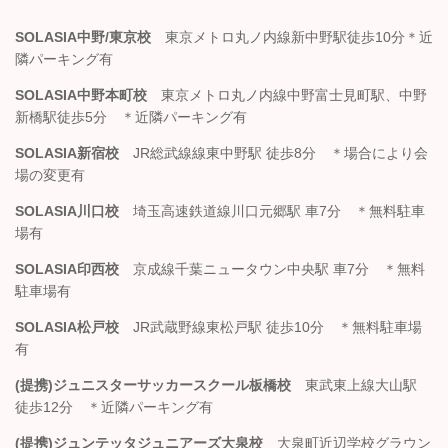
SOLASIA中野/東京校
東京メトロ丸ノ内線新中野駅徒歩10分＊近
隣パーキング有
SOLASIA中野本町校
東京メトロ丸ノ内線中野富士見町駅、中野
新橋駅徒歩5分 ＊近隣パーキング有
SOLASIA新宿校
JR総武線線東中野駅 徒歩8分 ＊場合により会
場の変更有
SOLASIA川口校
埼玉高速鉄道線川口元郷駅 車7分 ＊無料駐車
場有
SOLASIA印西校
京成線千葉ニュータウン中央駅 車7分 ＊無料
駐車場有
SOLASIA松戸校
JR武蔵野線東松戸駅 徒歩10分 ＊無料駐車場
有
(提携)ジュニスターサッカースクール板橋校
東武東上線大山駅
徒歩12分 ＊近隣パーキング有
(提携)ジュンテッタジュニアーズ大泉校
大泉町近辺学校グラウン