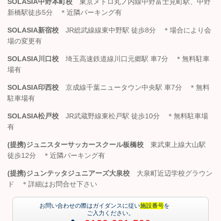
SOLASIA中野本町校
東京メトロ丸ノ内線中野富士見町駅、中野
新橋駅徒歩5分 ＊近隣パーキング有
SOLASIA新宿校
JR総武線線東中野駅 徒歩8分 ＊場合により会
場の変更有
SOLASIA川口校
埼玉高速鉄道線川口元郷駅 車7分 ＊無料駐車
場有
SOLASIA印西校
京成線千葉ニュータウン中央駅 車7分 ＊無料
駐車場有
SOLASIA松戸校
JR武蔵野線東松戸駅 徒歩10分 ＊無料駐車場
有
(提携)ジュニスターサッカースクール板橋校
東武東上線大山駅
徒歩12分 ＊近隣パーキング有
(提携)ジュンテッタジュニアーズ大泉校
大泉町近辺学校グラウン
ド ＊詳細はお問合せ下さい
お問い合わせの際はガイダンスに従い
施設番号
を
ご入力ください。