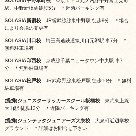
SOLASIA中野本町校
東京メトロ丸ノ内線中野富士見町
駅、中野新橋駅徒歩5分 ＊近隣パーキング有
SOLASIA新宿校
JR総武線線東中野駅 徒歩8分 ＊場合
により会場の変更有
SOLASIA川口校
埼玉高速鉄道線川口元郷駅 車7分 ＊
無料駐車場有
SOLASIA印西校
京成線千葉ニュータウン中央駅 車7
分 ＊無料駐車場有
SOLASIA松戸校
JR武蔵野線東松戸駅 徒歩10分 ＊無料
駐車場有
(提携)ジュニスターサッカースクール板橋校
東武東上線
大山駅 徒歩12分 ＊近隣パーキング有
(提携)ジュンテッタジュニアーズ大泉校
大泉町近辺学校
グラウンド ＊詳細はお問合せ下さい